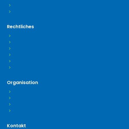
Mitgliedsdaten ändern
FAQ
Rechtliches
Datenschutz
Impressum
Barrierefreiheitserklärung
Disclaimer
Widerruf
Downloads
Organisation
Über uns
Presse
Medien
Jobs
Kontakt