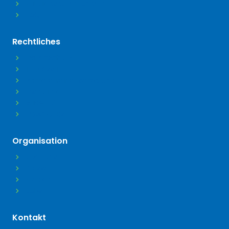
Mitgliedsdaten ändern
FAQ
Rechtliches
Datenschutz
Impressum
Barrierefreiheitserklärung
Disclaimer
Widerruf
Downloads
Organisation
Über uns
Presse
Medien
Jobs
Kontakt