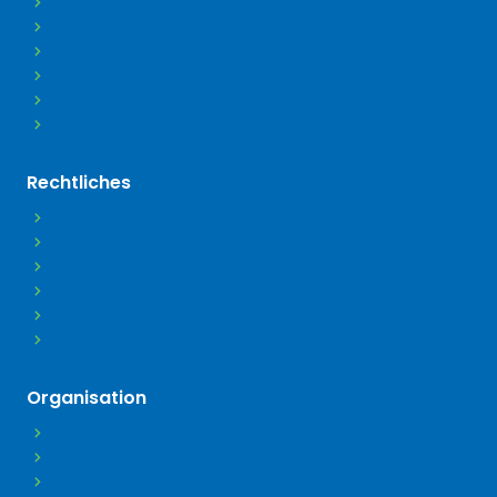
Beitritt
Beiträge
Beitragsordnung
Satzung
Mitgliedsdaten ändern
FAQ
Rechtliches
Datenschutz
Impressum
Barrierefreiheitserklärung
Disclaimer
Widerruf
Downloads
Organisation
Über uns
Presse
Medien