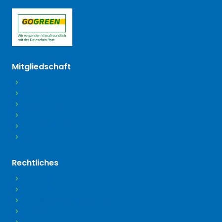
(öffnet in neuem Tab)
Mitgliedschaft
Beitritt
Beiträge
Beitragsordnung
Satzung
Mitgliedsdaten ändern
FAQ
Rechtliches
Datenschutz
Impressum
Barrierefreiheitserklärung
Disclaimer