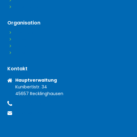
Widerruf
Downloads
Organisation
Über uns
Presse
Medien
Jobs
Kontakt
Anschrift
Hauptverwaltung
Kunibertistr. 34
45657 Recklinghausen
+49 2361 406470
Telefon
office@mieterschutzbund.de
E-Mail