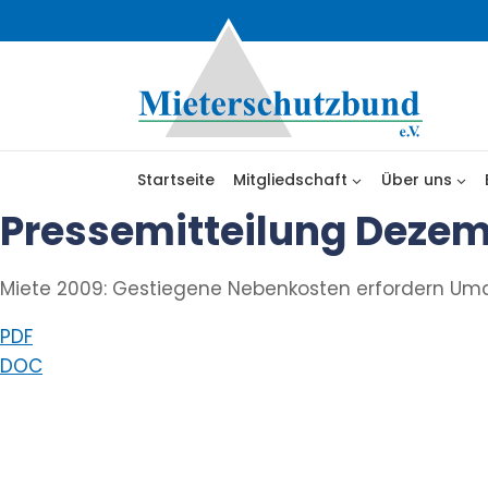
Zum
Inhalt
springen
Startseite
Mitgliedschaft
Über uns
Pressemitteilung Deze
Miete 2009: Gestiegene Nebenkosten erfordern Umd
PDF
DOC