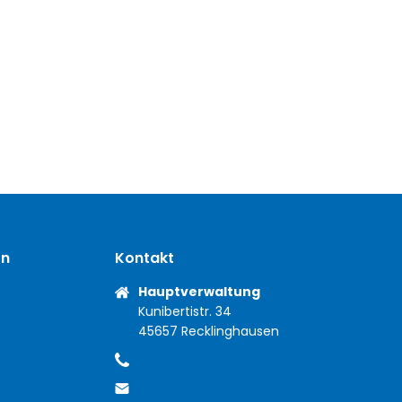
on
Kontakt
Anschrift
Hauptverwaltung
Kunibertistr. 34
45657 Recklinghausen
+49 2361 406470
Telefon
office@mieterschutzbund.de
E-Mail