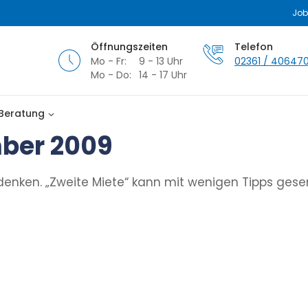
Job
Öffnungszeiten
Telefon
Montag bis Freitag
Mo - Fr:
9 - 13 Uhr
02361 / 40647
Montag bis Donnerstag
Mo - Do:
14 - 17 Uhr
Beratung
mber 2009
enken. „Zweite Miete“ kann mit wenigen Tipps ges