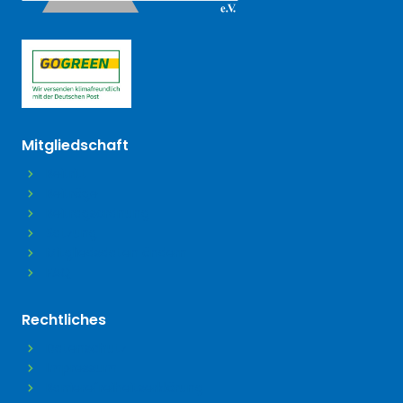
(öffnet in neuem Tab)
Mitgliedschaft
Beitritt
Beiträge
Beitragsordnung
Satzung
Mitgliedsdaten ändern
FAQ
Rechtliches
Datenschutz
Impressum
Barrierefreiheitserklärung