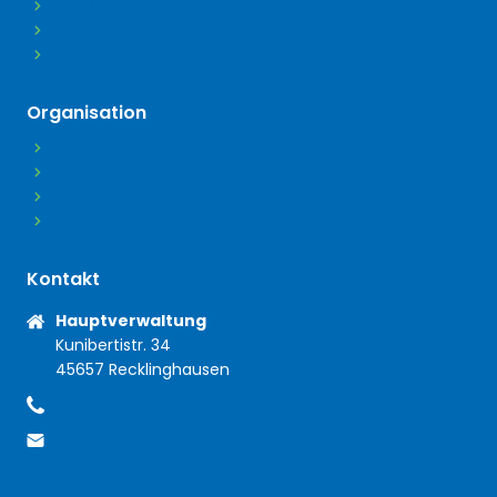
Disclaimer
Widerruf
Downloads
Organisation
Über uns
Presse
Medien
Jobs
Kontakt
Anschrift
Hauptverwaltung
Kunibertistr. 34
45657 Recklinghausen
+49 2361 406470
Telefon
office@mieterschutzbund.de
E-Mail