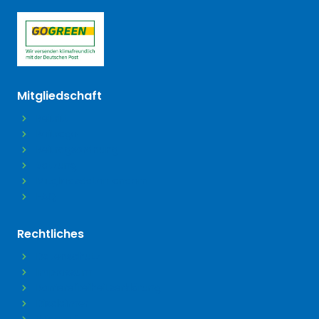
(öffnet in neuem Tab)
Mitgliedschaft
Beitritt
Beiträge
Beitragsordnung
Satzung
Mitgliedsdaten ändern
FAQ
Rechtliches
Datenschutz
Impressum
Barrierefreiheitserklärung
Disclaimer