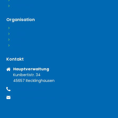
Widerruf
Downloads
Organisation
Über uns
Presse
Medien
Jobs
Kontakt
Anschrift
Hauptverwaltung
Kunibertistr. 34
45657 Recklinghausen
+49 2361 406470
Telefon
office@mieterschutzbund.de
E-Mail