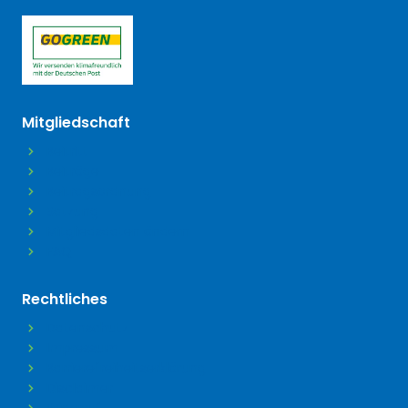
(öffnet in neuem Tab)
Mitgliedschaft
Beitritt
Beiträge
Beitragsordnung
Satzung
Mitgliedsdaten ändern
FAQ
Rechtliches
Datenschutz
Impressum
Barrierefreiheitserklärung
Disclaimer