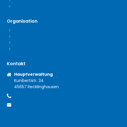
Widerruf
Downloads
Organisation
Über uns
Presse
Medien
Jobs
Kontakt
Anschrift
Hauptverwaltung
Kunibertistr. 34
45657 Recklinghausen
+49 2361 406470
Telefon
office@mieterschutzbund.de
E-Mail