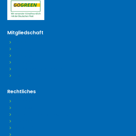
(öffnet in neuem Tab)
Mitgliedschaft
Beitritt
Beiträge
Beitragsordnung
Satzung
Mitgliedsdaten ändern
FAQ
Rechtliches
Datenschutz
Impressum
Barrierefreiheitserklärung
Disclaimer
Widerruf
Downloads