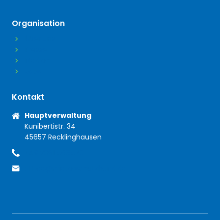
Organisation
Über uns
Presse
Medien
Jobs
Kontakt
Anschrift
Hauptverwaltung
Kunibertistr. 34
45657 Recklinghausen
+49 2361 406470
Telefon
office@mieterschutzbund.de
E-Mail