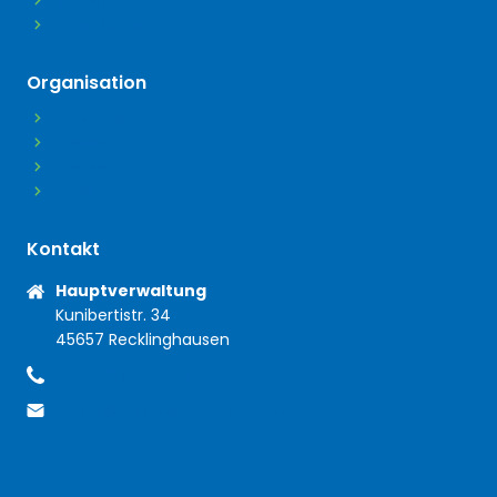
Widerruf
Downloads
Organisation
Über uns
Presse
Medien
Jobs
Kontakt
Anschrift
Hauptverwaltung
Kunibertistr. 34
45657 Recklinghausen
+49 2361 406470
Telefon
office@mieterschutzbund.de
E-Mail