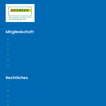
(öffnet in neuem Tab)
Mitgliedschaft
Beitritt
Beiträge
Beitragsordnung
Satzung
Mitgliedsdaten ändern
FAQ
Rechtliches
Datenschutz
Impressum
Barrierefreiheitserklärung
Disclaimer