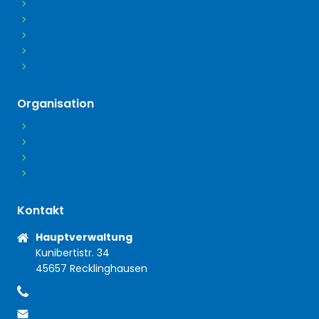
Impressum
Barrierefreiheitserklärung
Disclaimer
Widerruf
Downloads
Organisation
Über uns
Presse
Medien
Jobs
Kontakt
Anschrift
Hauptverwaltung
Kunibertistr. 34
45657 Recklinghausen
+49 2361 406470
Telefon
office@mieterschutzbund.de
E-Mail