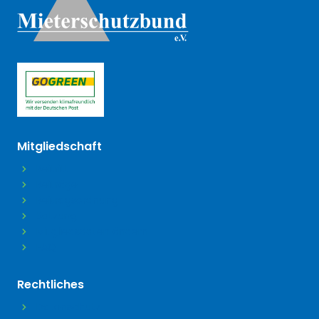
(öffnet in neuem Tab)
Mitgliedschaft
Beitritt
Beiträge
Beitragsordnung
Satzung
Mitgliedsdaten ändern
FAQ
Rechtliches
Datenschutz