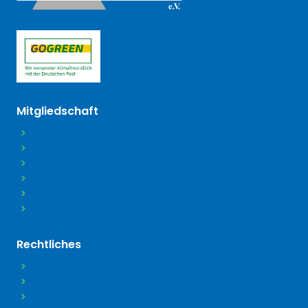
(öffnet in neuem Tab)
Mitgliedschaft
Beitritt
Beiträge
Beitragsordnung
Satzung
Mitgliedsdaten ändern
FAQ
Rechtliches
Datenschutz
Impressum
Barrierefreiheitserklärung