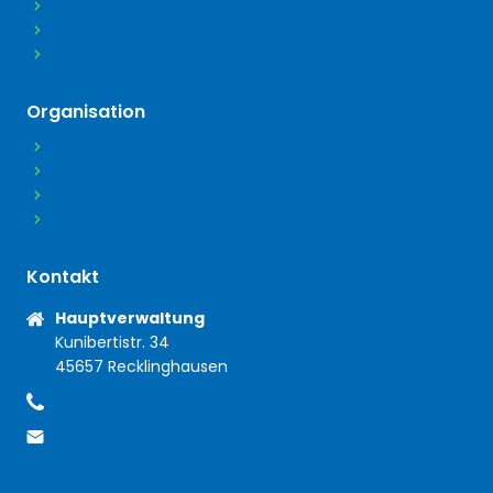
Disclaimer
Widerruf
Downloads
Organisation
Über uns
Presse
Medien
Jobs
Kontakt
Anschrift
Hauptverwaltung
Kunibertistr. 34
45657 Recklinghausen
+49 2361 406470
Telefon
office@mieterschutzbund.de
E-Mail